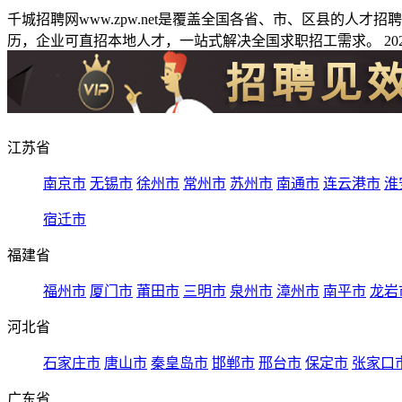
千城招聘网www.zpw.net是覆盖全国各省、市、区县的人
历，企业可直招本地人才，一站式解决全国求职招工需求。 2026
江苏省
南京市
无锡市
徐州市
常州市
苏州市
南通市
连云港市
淮
宿迁市
福建省
福州市
厦门市
莆田市
三明市
泉州市
漳州市
南平市
龙岩
河北省
石家庄市
唐山市
秦皇岛市
邯郸市
邢台市
保定市
张家口
广东省