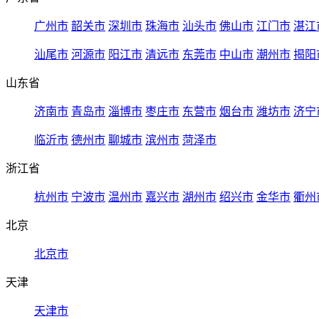
广州市
韶关市
深圳市
珠海市
汕头市
佛山市
江门市
湛江
汕尾市
河源市
阳江市
清远市
东莞市
中山市
潮州市
揭阳
山东省
济南市
青岛市
淄博市
枣庄市
东营市
烟台市
潍坊市
济宁
临沂市
德州市
聊城市
滨州市
菏泽市
浙江省
杭州市
宁波市
温州市
嘉兴市
湖州市
绍兴市
金华市
衢州
北京
北京市
天津
天津市