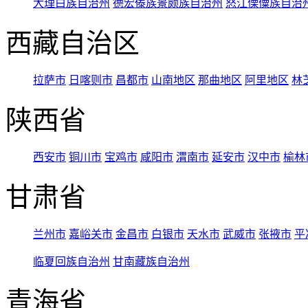
大理白族自治州
德宏傣族景颇族自治州
怒江傈僳族自治
西藏自治区
拉萨市
日喀则市
昌都市
山南地区
那曲地区
阿里地区
林
陕西省
西安市
铜川市
宝鸡市
咸阳市
渭南市
延安市
汉中市
榆林
甘肃省
兰州市
嘉峪关市
金昌市
白银市
天水市
武威市
张掖市
平
临夏回族自治州
甘南藏族自治州
青海省