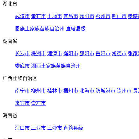
湖北省
武汉市
黄石市
十堰市
宜昌市
襄阳市
鄂州市
荆门市
孝感
恩施土家族苗族自治州
直辖县级
湖南省
长沙市
株洲市
湘潭市
衡阳市
邵阳市
岳阳市
常德市
张家
娄底市
湘西土家族苗族自治州
广西壮族自治区
南宁市
柳州市
桂林市
梧州市
北海市
防城港市
钦州市
贵
来宾市
崇左市
海南省
海口市
三亚市
三沙市
直辖县级