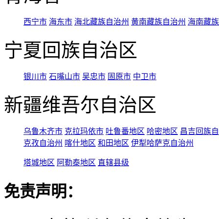
西宁市
海东市
海北藏族自治州
黄南藏族自治州
海南藏族
宁夏回族自治区
银川市
石嘴山市
吴忠市
固原市
中卫市
新疆维吾尔自治区
乌鲁木齐市
克拉玛依市
吐鲁番地区
哈密地区
昌吉回族自
克孜自治州
喀什地区
和田地区
伊犁哈萨克自治州
塔城地区
阿勒泰地区
直辖县级
免责声明：