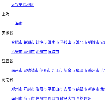
大兴安岭地区
上海
上海市
安徽省
合肥市
芜湖市
蚌埠市
淮南市
马鞍山市
淮北市
铜陵市
安
六安市
亳州市
池州市
宣城市
江西省
南昌市
景德镇市
萍乡市
九江市
新余市
鹰潭市
赣州市
吉
河南省
郑州市
开封市
洛阳市
平顶山市
安阳市
鹤壁市
新乡市
焦
南阳市
商丘市
信阳市
周口市
驻马店市
直辖县级