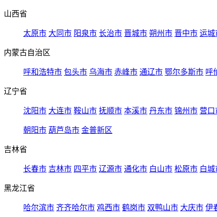
山西省
太原市
大同市
阳泉市
长治市
晋城市
朔州市
晋中市
运城
内蒙古自治区
呼和浩特市
包头市
乌海市
赤峰市
通辽市
鄂尔多斯市
呼
辽宁省
沈阳市
大连市
鞍山市
抚顺市
本溪市
丹东市
锦州市
营口
朝阳市
葫芦岛市
金普新区
吉林省
长春市
吉林市
四平市
辽源市
通化市
白山市
松原市
白城
黑龙江省
哈尔滨市
齐齐哈尔市
鸡西市
鹤岗市
双鸭山市
大庆市
伊