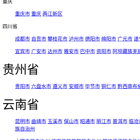
重庆
重庆市
重庆
两江新区
四川省
成都市
自贡市
攀枝花市
泸州市
德阳市
绵阳市
广元市
遂
宜宾市
广安市
达州市
雅安市
巴中市
资阳市
阿坝藏族羌
贵州省
贵阳市
六盘水市
遵义市
安顺市
毕节市
铜仁市
黔西南布
云南省
昆明市
曲靖市
玉溪市
保山市
昭通市
丽江市
普洱市
临沧
族自治州