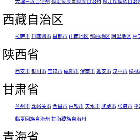
大理白族自治州
德宏傣族景颇族自治州
怒江傈僳族自治
西藏自治区
拉萨市
日喀则市
昌都市
山南地区
那曲地区
阿里地区
林
陕西省
西安市
铜川市
宝鸡市
咸阳市
渭南市
延安市
汉中市
榆林
甘肃省
兰州市
嘉峪关市
金昌市
白银市
天水市
武威市
张掖市
平
临夏回族自治州
甘南藏族自治州
青海省