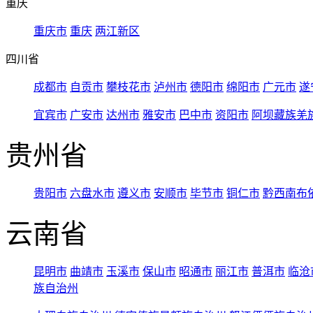
重庆
重庆市
重庆
两江新区
四川省
成都市
自贡市
攀枝花市
泸州市
德阳市
绵阳市
广元市
遂
宜宾市
广安市
达州市
雅安市
巴中市
资阳市
阿坝藏族羌
贵州省
贵阳市
六盘水市
遵义市
安顺市
毕节市
铜仁市
黔西南布
云南省
昆明市
曲靖市
玉溪市
保山市
昭通市
丽江市
普洱市
临沧
族自治州