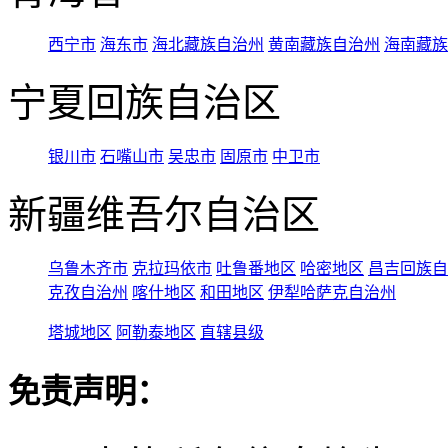
西宁市
海东市
海北藏族自治州
黄南藏族自治州
海南藏族
宁夏回族自治区
银川市
石嘴山市
吴忠市
固原市
中卫市
新疆维吾尔自治区
乌鲁木齐市
克拉玛依市
吐鲁番地区
哈密地区
昌吉回族自
克孜自治州
喀什地区
和田地区
伊犁哈萨克自治州
塔城地区
阿勒泰地区
直辖县级
免责声明：