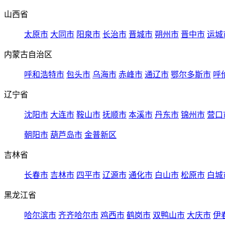
山西省
太原市
大同市
阳泉市
长治市
晋城市
朔州市
晋中市
运城
内蒙古自治区
呼和浩特市
包头市
乌海市
赤峰市
通辽市
鄂尔多斯市
呼
辽宁省
沈阳市
大连市
鞍山市
抚顺市
本溪市
丹东市
锦州市
营口
朝阳市
葫芦岛市
金普新区
吉林省
长春市
吉林市
四平市
辽源市
通化市
白山市
松原市
白城
黑龙江省
哈尔滨市
齐齐哈尔市
鸡西市
鹤岗市
双鸭山市
大庆市
伊