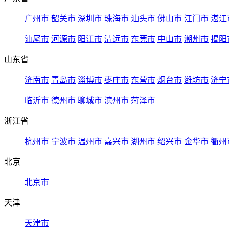
广州市
韶关市
深圳市
珠海市
汕头市
佛山市
江门市
湛江
汕尾市
河源市
阳江市
清远市
东莞市
中山市
潮州市
揭阳
山东省
济南市
青岛市
淄博市
枣庄市
东营市
烟台市
潍坊市
济宁
临沂市
德州市
聊城市
滨州市
菏泽市
浙江省
杭州市
宁波市
温州市
嘉兴市
湖州市
绍兴市
金华市
衢州
北京
北京市
天津
天津市