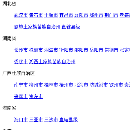
湖北省
武汉市
黄石市
十堰市
宜昌市
襄阳市
鄂州市
荆门市
孝感
恩施土家族苗族自治州
直辖县级
湖南省
长沙市
株洲市
湘潭市
衡阳市
邵阳市
岳阳市
常德市
张家
娄底市
湘西土家族苗族自治州
广西壮族自治区
南宁市
柳州市
桂林市
梧州市
北海市
防城港市
钦州市
贵
来宾市
崇左市
海南省
海口市
三亚市
三沙市
直辖县级