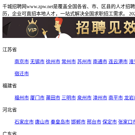
千城招聘网www.zpw.net是覆盖全国各省、市、区县的人
历，企业可直招本地人才，一站式解决全国求职招工需求。 2026
江苏省
南京市
无锡市
徐州市
常州市
苏州市
南通市
连云港市
淮
宿迁市
福建省
福州市
厦门市
莆田市
三明市
泉州市
漳州市
南平市
龙岩
河北省
石家庄市
唐山市
秦皇岛市
邯郸市
邢台市
保定市
张家口
广东省