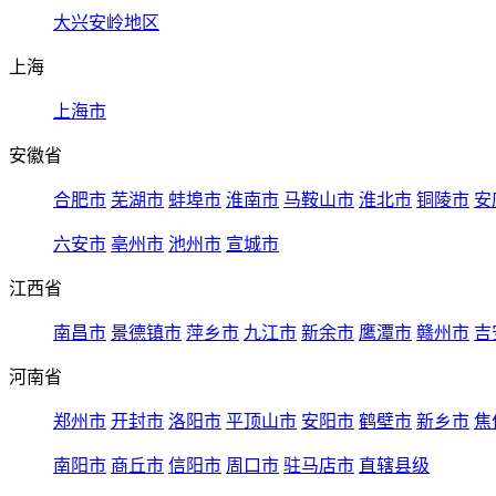
大兴安岭地区
上海
上海市
安徽省
合肥市
芜湖市
蚌埠市
淮南市
马鞍山市
淮北市
铜陵市
安
六安市
亳州市
池州市
宣城市
江西省
南昌市
景德镇市
萍乡市
九江市
新余市
鹰潭市
赣州市
吉
河南省
郑州市
开封市
洛阳市
平顶山市
安阳市
鹤壁市
新乡市
焦
南阳市
商丘市
信阳市
周口市
驻马店市
直辖县级