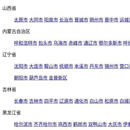
山西省
太原市
大同市
阳泉市
长治市
晋城市
朔州市
晋中市
运城
内蒙古自治区
呼和浩特市
包头市
乌海市
赤峰市
通辽市
鄂尔多斯市
呼
辽宁省
沈阳市
大连市
鞍山市
抚顺市
本溪市
丹东市
锦州市
营口
朝阳市
葫芦岛市
金普新区
吉林省
长春市
吉林市
四平市
辽源市
通化市
白山市
松原市
白城
黑龙江省
哈尔滨市
齐齐哈尔市
鸡西市
鹤岗市
双鸭山市
大庆市
伊