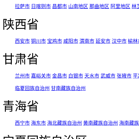
拉萨市
日喀则市
昌都市
山南地区
那曲地区
阿里地区
林
陕西省
西安市
铜川市
宝鸡市
咸阳市
渭南市
延安市
汉中市
榆林
甘肃省
兰州市
嘉峪关市
金昌市
白银市
天水市
武威市
张掖市
平
临夏回族自治州
甘南藏族自治州
青海省
西宁市
海东市
海北藏族自治州
黄南藏族自治州
海南藏族