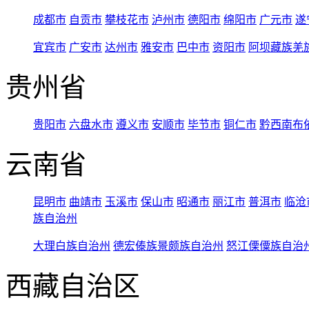
成都市
自贡市
攀枝花市
泸州市
德阳市
绵阳市
广元市
遂
宜宾市
广安市
达州市
雅安市
巴中市
资阳市
阿坝藏族羌
贵州省
贵阳市
六盘水市
遵义市
安顺市
毕节市
铜仁市
黔西南布
云南省
昆明市
曲靖市
玉溪市
保山市
昭通市
丽江市
普洱市
临沧
族自治州
大理白族自治州
德宏傣族景颇族自治州
怒江傈僳族自治
西藏自治区