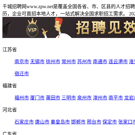
千城招聘网www.zpw.net是覆盖全国各省、市、区县的人
历，企业可直招本地人才，一站式解决全国求职招工需求。 2026
江苏省
南京市
无锡市
徐州市
常州市
苏州市
南通市
连云港市
淮
宿迁市
福建省
福州市
厦门市
莆田市
三明市
泉州市
漳州市
南平市
龙岩
河北省
石家庄市
唐山市
秦皇岛市
邯郸市
邢台市
保定市
张家口
广东省