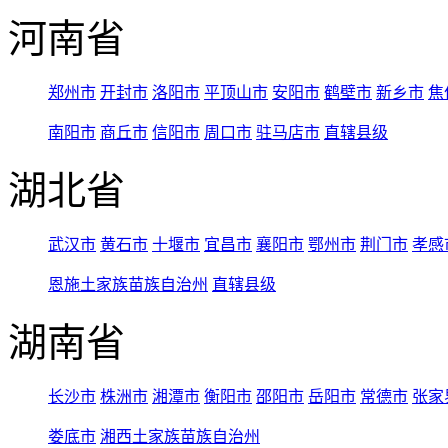
河南省
郑州市
开封市
洛阳市
平顶山市
安阳市
鹤壁市
新乡市
焦
南阳市
商丘市
信阳市
周口市
驻马店市
直辖县级
湖北省
武汉市
黄石市
十堰市
宜昌市
襄阳市
鄂州市
荆门市
孝感
恩施土家族苗族自治州
直辖县级
湖南省
长沙市
株洲市
湘潭市
衡阳市
邵阳市
岳阳市
常德市
张家
娄底市
湘西土家族苗族自治州