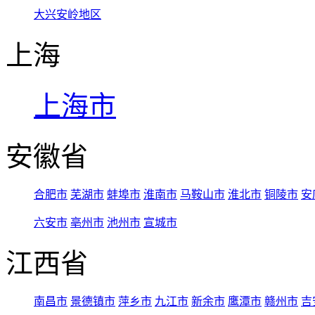
大兴安岭地区
上海
上海市
安徽省
合肥市
芜湖市
蚌埠市
淮南市
马鞍山市
淮北市
铜陵市
安
六安市
亳州市
池州市
宣城市
江西省
南昌市
景德镇市
萍乡市
九江市
新余市
鹰潭市
赣州市
吉