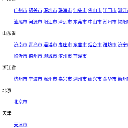
广州市
韶关市
深圳市
珠海市
汕头市
佛山市
江门市
湛江
汕尾市
河源市
阳江市
清远市
东莞市
中山市
潮州市
揭阳
山东省
济南市
青岛市
淄博市
枣庄市
东营市
烟台市
潍坊市
济宁
临沂市
德州市
聊城市
滨州市
菏泽市
浙江省
杭州市
宁波市
温州市
嘉兴市
湖州市
绍兴市
金华市
衢州
北京
北京市
天津
天津市