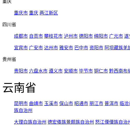
重庆
重庆市
重庆
两江新区
四川省
成都市
自贡市
攀枝花市
泸州市
德阳市
绵阳市
广元市
遂
宜宾市
广安市
达州市
雅安市
巴中市
资阳市
阿坝藏族羌
贵州省
贵阳市
六盘水市
遵义市
安顺市
毕节市
铜仁市
黔西南布
云南省
昆明市
曲靖市
玉溪市
保山市
昭通市
丽江市
普洱市
临沧
族自治州
大理白族自治州
德宏傣族景颇族自治州
怒江傈僳族自治