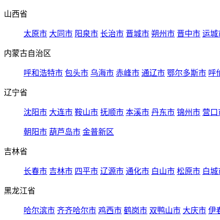
山西省
太原市
大同市
阳泉市
长治市
晋城市
朔州市
晋中市
运城
内蒙古自治区
呼和浩特市
包头市
乌海市
赤峰市
通辽市
鄂尔多斯市
呼
辽宁省
沈阳市
大连市
鞍山市
抚顺市
本溪市
丹东市
锦州市
营口
朝阳市
葫芦岛市
金普新区
吉林省
长春市
吉林市
四平市
辽源市
通化市
白山市
松原市
白城
黑龙江省
哈尔滨市
齐齐哈尔市
鸡西市
鹤岗市
双鸭山市
大庆市
伊