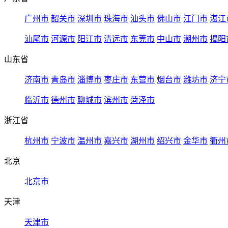
广州市
韶关市
深圳市
珠海市
汕头市
佛山市
江门市
湛江
汕尾市
河源市
阳江市
清远市
东莞市
中山市
潮州市
揭阳
山东省
济南市
青岛市
淄博市
枣庄市
东营市
烟台市
潍坊市
济宁
临沂市
德州市
聊城市
滨州市
菏泽市
浙江省
杭州市
宁波市
温州市
嘉兴市
湖州市
绍兴市
金华市
衢州
北京
北京市
天津
天津市