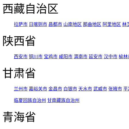
西藏自治区
拉萨市
日喀则市
昌都市
山南地区
那曲地区
阿里地区
林
陕西省
西安市
铜川市
宝鸡市
咸阳市
渭南市
延安市
汉中市
榆林
甘肃省
兰州市
嘉峪关市
金昌市
白银市
天水市
武威市
张掖市
平
临夏回族自治州
甘南藏族自治州
青海省