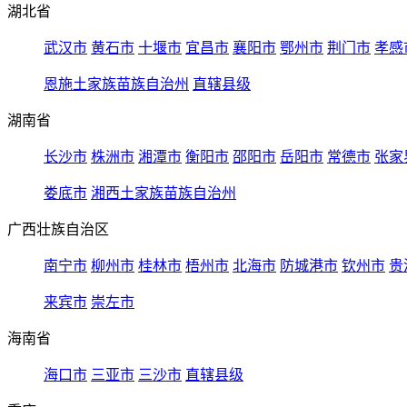
湖北省
武汉市
黄石市
十堰市
宜昌市
襄阳市
鄂州市
荆门市
孝感
恩施土家族苗族自治州
直辖县级
湖南省
长沙市
株洲市
湘潭市
衡阳市
邵阳市
岳阳市
常德市
张家
娄底市
湘西土家族苗族自治州
广西壮族自治区
南宁市
柳州市
桂林市
梧州市
北海市
防城港市
钦州市
贵
来宾市
崇左市
海南省
海口市
三亚市
三沙市
直辖县级