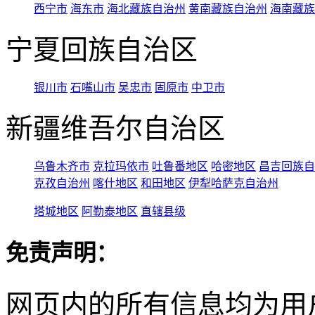
西宁市
海东市
海北藏族自治州
黄南藏族自治州
海南藏族
宁夏回族自治区
银川市
石嘴山市
吴忠市
固原市
中卫市
新疆维吾尔自治区
乌鲁木齐市
克拉玛依市
吐鲁番地区
哈密地区
昌吉回族自
克孜自治州
喀什地区
和田地区
伊犁哈萨克自治州
塔城地区
阿勒泰地区
直辖县级
免责声明：
网页内的所有信息均为用