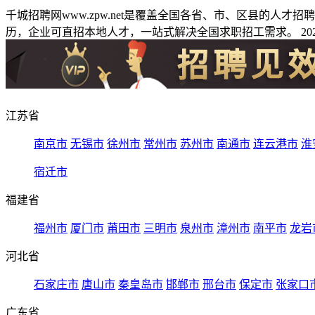
千城招聘网www.zpw.net是覆盖全国各省、市、区县的人
历，企业可直招本地人才，一站式解决全国求职招工需求。 2026
江苏省
南京市
无锡市
徐州市
常州市
苏州市
南通市
连云港市
淮
宿迁市
福建省
福州市
厦门市
莆田市
三明市
泉州市
漳州市
南平市
龙岩
河北省
石家庄市
唐山市
秦皇岛市
邯郸市
邢台市
保定市
张家口
广东省