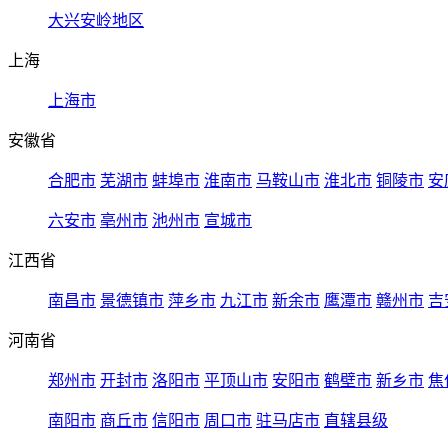
大兴安岭地区
上海
上海市
安徽省
合肥市
芜湖市
蚌埠市
淮南市
马鞍山市
淮北市
铜陵市
安
六安市
亳州市
池州市
宣城市
江西省
南昌市
景德镇市
萍乡市
九江市
新余市
鹰潭市
赣州市
吉
河南省
郑州市
开封市
洛阳市
平顶山市
安阳市
鹤壁市
新乡市
焦
南阳市
商丘市
信阳市
周口市
驻马店市
直辖县级