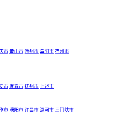
庆市
黄山市
滁州市
阜阳市
宿州市
安市
宜春市
抚州市
上饶市
作市
濮阳市
许昌市
漯河市
三门峡市