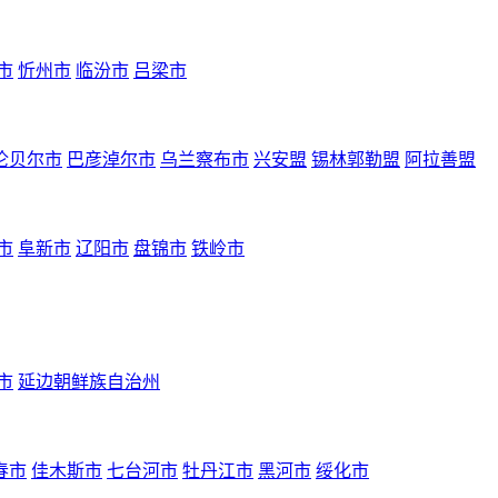
市
忻州市
临汾市
吕梁市
伦贝尔市
巴彦淖尔市
乌兰察布市
兴安盟
锡林郭勒盟
阿拉善盟
市
阜新市
辽阳市
盘锦市
铁岭市
市
延边朝鲜族自治州
春市
佳木斯市
七台河市
牡丹江市
黑河市
绥化市