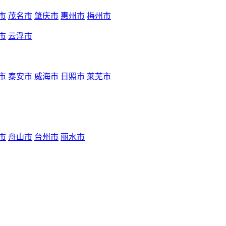
市
茂名市
肇庆市
惠州市
梅州市
市
云浮市
市
泰安市
威海市
日照市
莱芜市
市
舟山市
台州市
丽水市