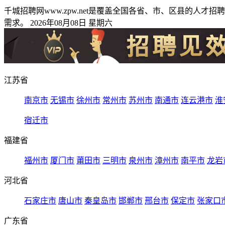
千城招聘网www.zpw.net是覆盖全国各省、市、区县的
需求。 2026年08月08日 星期六
江苏省
南京市
无锡市
徐州市
常州市
苏州市
南通市
连云港市
淮
宿迁市
福建省
福州市
厦门市
莆田市
三明市
泉州市
漳州市
南平市
龙岩
河北省
石家庄市
唐山市
秦皇岛市
邯郸市
邢台市
保定市
张家口
广东省