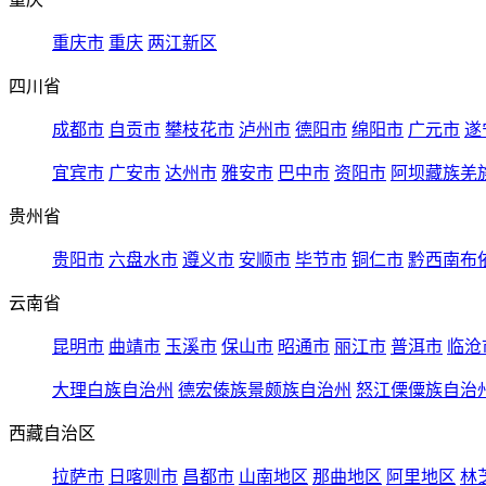
重庆市
重庆
两江新区
四川省
成都市
自贡市
攀枝花市
泸州市
德阳市
绵阳市
广元市
遂
宜宾市
广安市
达州市
雅安市
巴中市
资阳市
阿坝藏族羌
贵州省
贵阳市
六盘水市
遵义市
安顺市
毕节市
铜仁市
黔西南布
云南省
昆明市
曲靖市
玉溪市
保山市
昭通市
丽江市
普洱市
临沧
大理白族自治州
德宏傣族景颇族自治州
怒江傈僳族自治
西藏自治区
拉萨市
日喀则市
昌都市
山南地区
那曲地区
阿里地区
林