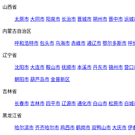
山西省
太原市
大同市
阳泉市
长治市
晋城市
朔州市
晋中市
运城
内蒙古自治区
呼和浩特市
包头市
乌海市
赤峰市
通辽市
鄂尔多斯市
呼
辽宁省
沈阳市
大连市
鞍山市
抚顺市
本溪市
丹东市
锦州市
营口
朝阳市
葫芦岛市
金普新区
吉林省
长春市
吉林市
四平市
辽源市
通化市
白山市
松原市
白城
黑龙江省
哈尔滨市
齐齐哈尔市
鸡西市
鹤岗市
双鸭山市
大庆市
伊