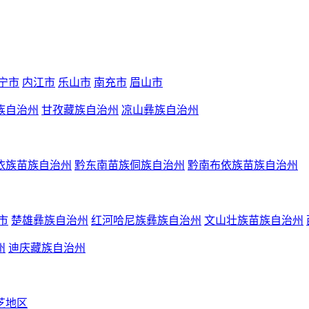
宁市
内江市
乐山市
南充市
眉山市
族自治州
甘孜藏族自治州
凉山彝族自治州
依族苗族自治州
黔东南苗族侗族自治州
黔南布依族苗族自治州
市
楚雄彝族自治州
红河哈尼族彝族自治州
文山壮族苗族自治州
州
迪庆藏族自治州
芝地区