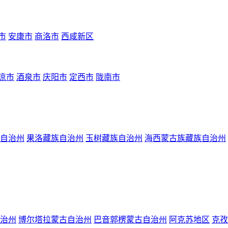
市
安康市
商洛市
西咸新区
凉市
酒泉市
庆阳市
定西市
陇南市
自治州
果洛藏族自治州
玉树藏族自治州
海西蒙古族藏族自治州
治州
博尔塔拉蒙古自治州
巴音郭楞蒙古自治州
阿克苏地区
克孜