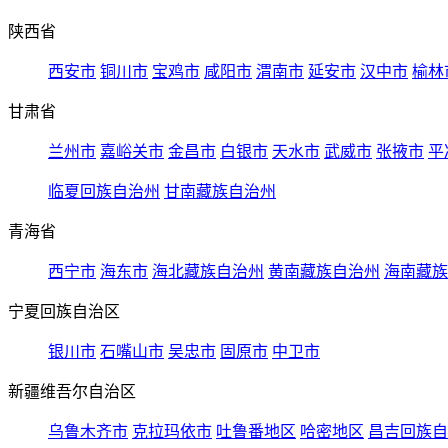
陕西省
西安市
铜川市
宝鸡市
咸阳市
渭南市
延安市
汉中市
榆林
甘肃省
兰州市
嘉峪关市
金昌市
白银市
天水市
武威市
张掖市
平
临夏回族自治州
甘南藏族自治州
青海省
西宁市
海东市
海北藏族自治州
黄南藏族自治州
海南藏族
宁夏回族自治区
银川市
石嘴山市
吴忠市
固原市
中卫市
新疆维吾尔自治区
乌鲁木齐市
克拉玛依市
吐鲁番地区
哈密地区
昌吉回族自