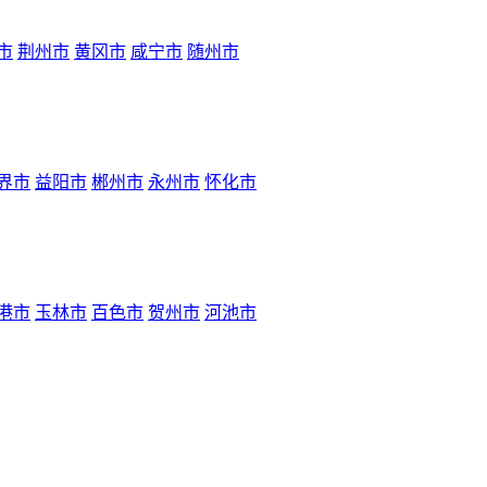
市
荆州市
黄冈市
咸宁市
随州市
界市
益阳市
郴州市
永州市
怀化市
港市
玉林市
百色市
贺州市
河池市