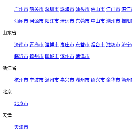
广州市
韶关市
深圳市
珠海市
汕头市
佛山市
江门市
湛江
汕尾市
河源市
阳江市
清远市
东莞市
中山市
潮州市
揭阳
山东省
济南市
青岛市
淄博市
枣庄市
东营市
烟台市
潍坊市
济宁
临沂市
德州市
聊城市
滨州市
菏泽市
浙江省
杭州市
宁波市
温州市
嘉兴市
湖州市
绍兴市
金华市
衢州
北京
北京市
天津
天津市