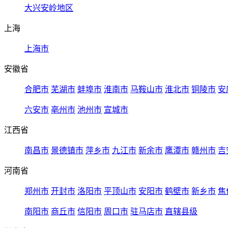
大兴安岭地区
上海
上海市
安徽省
合肥市
芜湖市
蚌埠市
淮南市
马鞍山市
淮北市
铜陵市
安
六安市
亳州市
池州市
宣城市
江西省
南昌市
景德镇市
萍乡市
九江市
新余市
鹰潭市
赣州市
吉
河南省
郑州市
开封市
洛阳市
平顶山市
安阳市
鹤壁市
新乡市
焦
南阳市
商丘市
信阳市
周口市
驻马店市
直辖县级