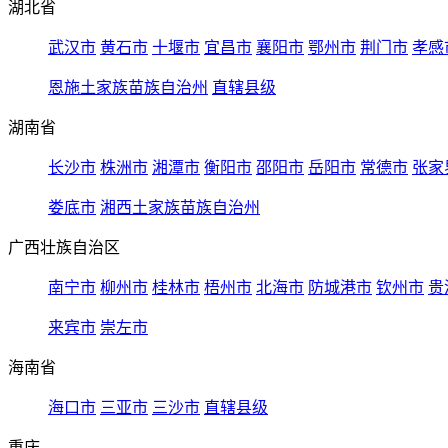
湖北省
武汉市
黄石市
十堰市
宜昌市
襄阳市
鄂州市
荆门市
孝感
恩施土家族苗族自治州
直辖县级
湖南省
长沙市
株洲市
湘潭市
衡阳市
邵阳市
岳阳市
常德市
张家
娄底市
湘西土家族苗族自治州
广西壮族自治区
南宁市
柳州市
桂林市
梧州市
北海市
防城港市
钦州市
贵
来宾市
崇左市
海南省
海口市
三亚市
三沙市
直辖县级
重庆